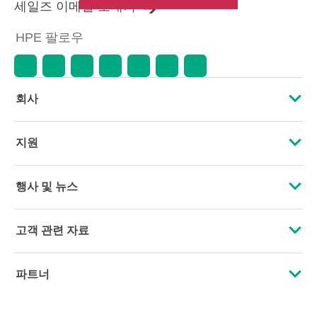
세일즈 이메일 보내기
HPE 팔로우
회사
HPE 소개
지원
접근성
운영 지원 서비스
행사 및 뉴스
인재 채용
제품 회수 및 재활용
행사
고객 관련 자료
기업의 책임
제품 지원
HPE Discover
문의하기
HPE Labs
파트너
소프트웨어 및 드라이버
지역 행사
교육 및 트레이닝
HPE Modern Slavery Transparency Statement (PDF)
인증
보증 확인