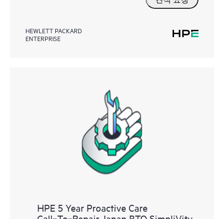
HEWLETT PACKARD
ENTERPRISE
HPE 5 Year Proactive Care
Call‑To‑Repair Japan BTO SimpliVity