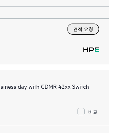
견적 요청
usiness day with CDMR 42xx Switch
비교