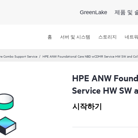
GreenLake
제품 및 
홈
서버 및 시스템
스토리지
네트
re Combo Support Service
HPE ANW Foundational Care NBD wCDMR Service HW SW and Coll
HPE ANW Found
Service HW SW a
시작하기