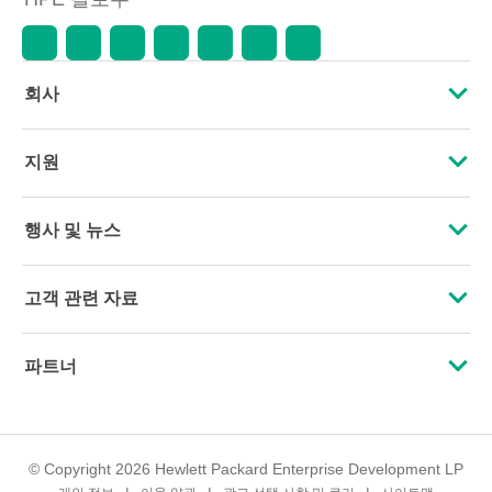
회사
HPE 소개
지원
접근성
운영 지원 서비스
행사 및 뉴스
인재 채용
제품 회수 및 재활용
행사
고객 관련 자료
기업의 책임
제품 지원
HPE Discover
문의하기
HPE Labs
파트너
소프트웨어 및 드라이버
지역 행사
교육 및 트레이닝
HPE Modern Slavery Transparency Statement (PDF)
인증
보증 확인
뉴스룸
이메일 등록
투자 정보
© Copyright 2026 Hewlett Packard Enterprise Development LP
파트너 찾기