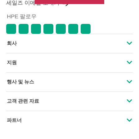
세일즈 이메일 보내기
HPE 팔로우
회사
HPE 소개
지원
접근성
운영 지원 서비스
행사 및 뉴스
인재 채용
제품 회수 및 재활용
행사
고객 관련 자료
기업의 책임
제품 지원
HPE Discover
문의하기
HPE Labs
파트너
소프트웨어 및 드라이버
지역 행사
교육 및 트레이닝
HPE Modern Slavery Transparency Statement (PDF)
인증
보증 확인