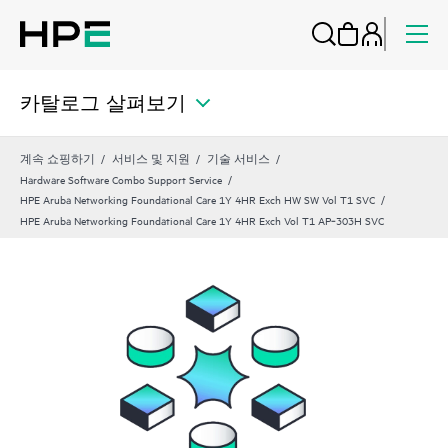
카탈로그 살펴보기
계속 쇼핑하기
서비스 및 지원
기술 서비스
Hardware Software Combo Support Service
HPE Aruba Networking Foundational Care 1Y 4HR Exch HW SW Vol T1 SVC
HPE Aruba Networking Foundational Care 1Y 4HR Exch Vol T1 AP‑303H SVC