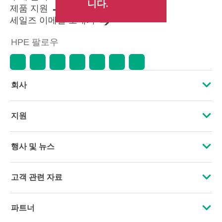
니다.
제품 지원
세일즈 이메일 보내기
HPE 팔로우
회사
HPE 소개
지원
접근성
운영 지원 서비스
행사 및 뉴스
인재 채용
제품 회수 및 재활용
행사
고객 관련 자료
기업의 책임
제품 지원
HPE Discover
문의하기
HPE Labs
파트너
소프트웨어 및 드라이버
지역 행사