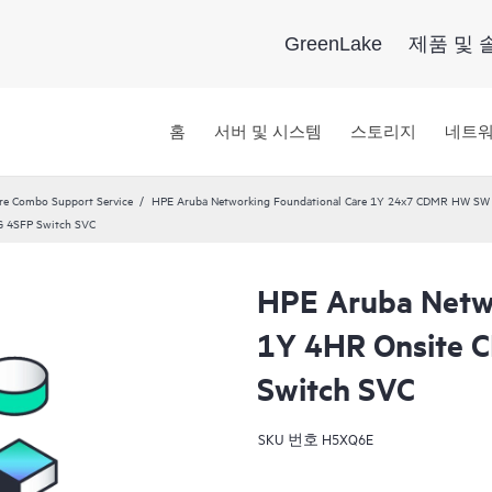
GreenLake
제품 및 
홈
서버 및 시스템
스토리지
네트
re Combo Support Service
HPE Aruba Networking Foundational Care 1Y 24x7 CDMR HW SW 
G 4SFP Switch SVC
HPE Aruba Netwo
1Y 4HR Onsite 
Switch SVC
SKU 번호
H5XQ6E