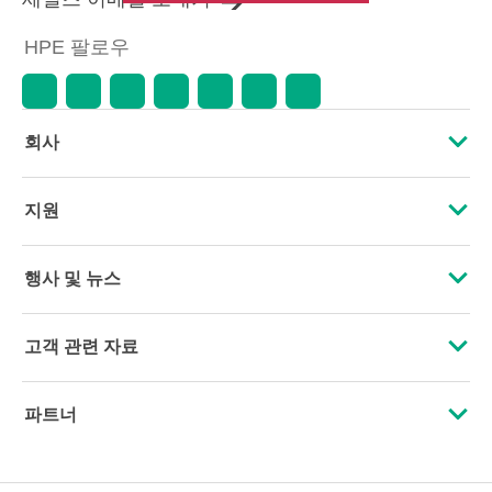
HPE 팔로우
회사
HPE 소개
지원
접근성
운영 지원 서비스
행사 및 뉴스
인재 채용
제품 회수 및 재활용
행사
고객 관련 자료
기업의 책임
제품 지원
HPE Discover
문의하기
HPE Labs
파트너
소프트웨어 및 드라이버
지역 행사
교육 및 트레이닝
HPE Modern Slavery Transparency Statement (PDF)
인증
보증 확인