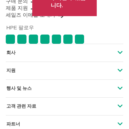
구매 문의
니다.
제품 지원
세일즈 이메일 보내기
HPE 팔로우
회사
HPE 소개
지원
접근성
운영 지원 서비스
행사 및 뉴스
인재 채용
제품 회수 및 재활용
행사
고객 관련 자료
기업의 책임
제품 지원
HPE Discover
문의하기
HPE Labs
파트너
소프트웨어 및 드라이버