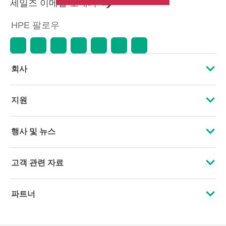
세일즈 이메일 보내기
HPE 팔로우
회사
HPE 소개
지원
접근성
운영 지원 서비스
행사 및 뉴스
인재 채용
제품 회수 및 재활용
행사
고객 관련 자료
기업의 책임
제품 지원
HPE Discover
문의하기
HPE Labs
파트너
소프트웨어 및 드라이버
지역 행사
교육 및 트레이닝
HPE Modern Slavery Transparency Statement (PDF)
인증
보증 확인