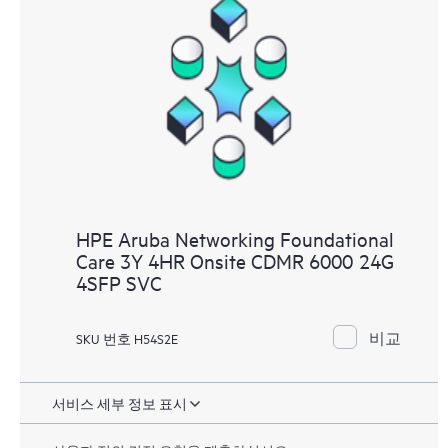
HPE Aruba Networking Foundational
Care 3Y 4HR Onsite CDMR 6000 24G
4SFP SVC
비교
SKU 번호 H54S2E
서비스 세부 정보 표시