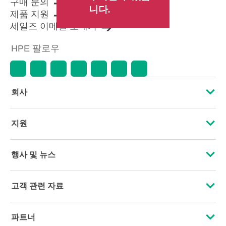
구매 문의
니다.
제품 지원
세일즈 이메일 보내기
HPE 팔로우
회사
HPE 소개
지원
접근성
운영 지원 서비스
행사 및 뉴스
인재 채용
제품 회수 및 재활용
행사
고객 관련 자료
기업의 책임
제품 지원
HPE Discover
문의하기
HPE Labs
파트너
소프트웨어 및 드라이버