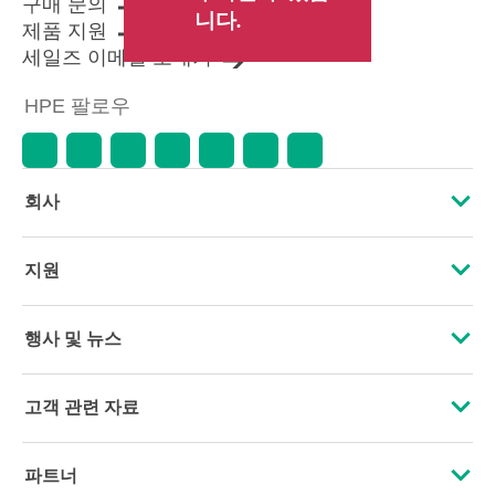
구매 문의
니다.
제품 지원
세일즈 이메일 보내기
HPE 팔로우
회사
HPE 소개
지원
접근성
운영 지원 서비스
행사 및 뉴스
인재 채용
제품 회수 및 재활용
행사
고객 관련 자료
기업의 책임
제품 지원
HPE Discover
문의하기
HPE Labs
파트너
소프트웨어 및 드라이버