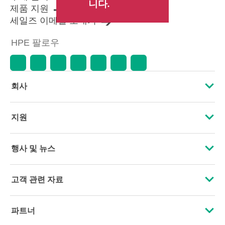
니다.
제품 지원
세일즈 이메일 보내기
HPE 팔로우
회사
HPE 소개
지원
접근성
운영 지원 서비스
행사 및 뉴스
인재 채용
제품 회수 및 재활용
행사
고객 관련 자료
기업의 책임
제품 지원
HPE Discover
문의하기
HPE Labs
파트너
소프트웨어 및 드라이버
지역 행사