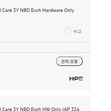
l Care 3Y NBD Exch Hardware Only
비교
견적 요청
l Care 3Y NBD Exch HW Only IAP 324