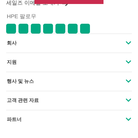
세일즈 이메일 보내기
HPE 팔로우
회사
HPE 소개
지원
접근성
운영 지원 서비스
행사 및 뉴스
인재 채용
제품 회수 및 재활용
행사
고객 관련 자료
기업의 책임
제품 지원
HPE Discover
문의하기
HPE Labs
파트너
소프트웨어 및 드라이버
지역 행사
교육 및 트레이닝
HPE Modern Slavery Transparency Statement (PDF)
인증
보증 확인