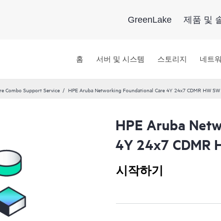
GreenLake
제품 및 
홈
서버 및 시스템
스토리지
네트
re Combo Support Service
HPE Aruba Networking Foundational Care 4Y 24x7 CDMR HW SW 
HPE Aruba Netwo
4Y 24x7 CDMR H
시작하기