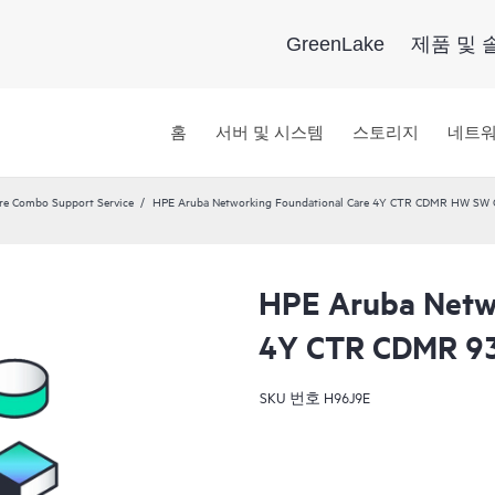
GreenLake
제품 및 
홈
서버 및 시스템
스토리지
네트
re Combo Support Service
HPE Aruba Networking Foundational Care 4Y CTR CDMR HW SW 
HPE Aruba Netwo
4Y CTR CDMR 9
SKU 번호
H96J9E