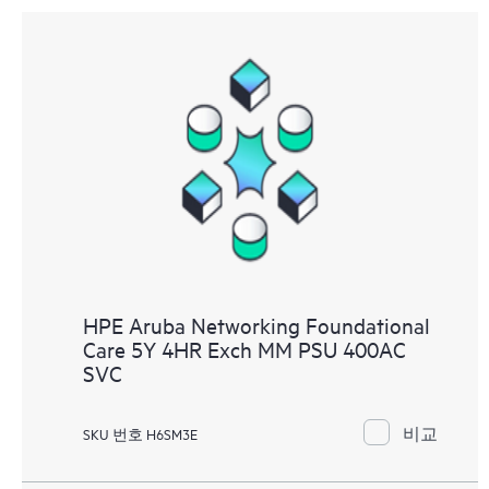
HPE Aruba Networking Foundational
Care 5Y 4HR Exch MM PSU 400AC
SVC
비교
SKU 번호 H6SM3E