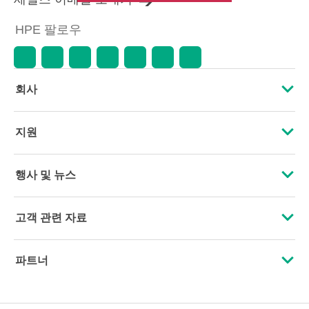
HPE 팔로우
회사
HPE 소개
지원
접근성
운영 지원 서비스
행사 및 뉴스
인재 채용
제품 회수 및 재활용
행사
고객 관련 자료
기업의 책임
제품 지원
HPE Discover
문의하기
HPE Labs
파트너
소프트웨어 및 드라이버
지역 행사
교육 및 트레이닝
HPE Modern Slavery Transparency Statement (PDF)
인증
보증 확인