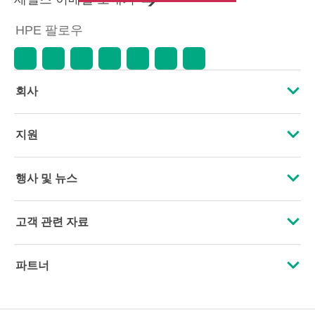
HPE 팔로우
회사
HPE 소개
지원
접근성
운영 지원 서비스
행사 및 뉴스
인재 채용
제품 회수 및 재활용
행사
고객 관련 자료
기업의 책임
제품 지원
HPE Discover
문의하기
HPE Labs
파트너
소프트웨어 및 드라이버
지역 행사
교육 및 트레이닝
HPE Modern Slavery Transparency Statement (PDF)
인증
보증 확인