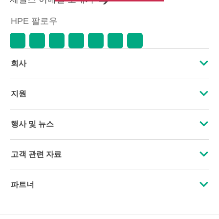
HPE 팔로우
회사
HPE 소개
지원
접근성
운영 지원 서비스
행사 및 뉴스
인재 채용
제품 회수 및 재활용
행사
고객 관련 자료
기업의 책임
제품 지원
HPE Discover
문의하기
HPE Labs
파트너
소프트웨어 및 드라이버
지역 행사
교육 및 트레이닝
HPE Modern Slavery Transparency Statement (PDF)
인증
보증 확인