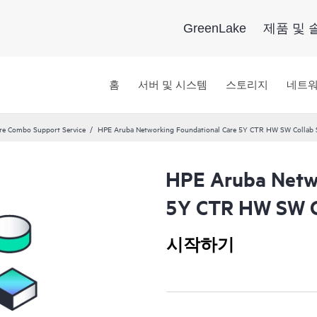
GreenLake
제품 및 
홈
서버 및 시스템
스토리지
네트
re Combo Support Service
HPE Aruba Networking Foundational Care 5Y CTR HW SW Collab
HPE Aruba Netwo
5Y CTR HW SW C
시작하기