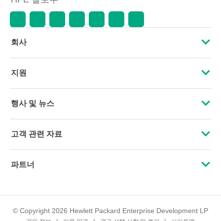
회사
HPE 소개
지원
접근성
운영 지원 서비스
행사 및 뉴스
인재 채용
제품 회수 및 재활용
행사
고객 관련 자료
기업의 책임
제품 지원
HPE Discover
문의하기
HPE Labs
파트너
소프트웨어 및 드라이버
지역 행사
교육 및 트레이닝
HPE Modern Slavery Transparency Statement (PDF)
인증
보증 확인
뉴스룸
이메일 등록
투자 정보
© Copyright 2026 Hewlett Packard Enterprise Development LP
파트너 찾기