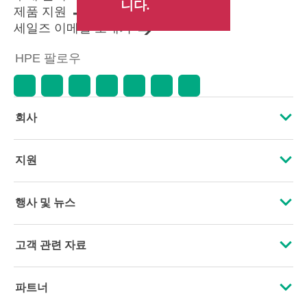
니다.
제품 지원
세일즈 이메일 보내기
HPE 팔로우
회사
HPE 소개
지원
접근성
운영 지원 서비스
행사 및 뉴스
인재 채용
제품 회수 및 재활용
행사
고객 관련 자료
기업의 책임
제품 지원
HPE Discover
문의하기
HPE Labs
파트너
소프트웨어 및 드라이버
지역 행사