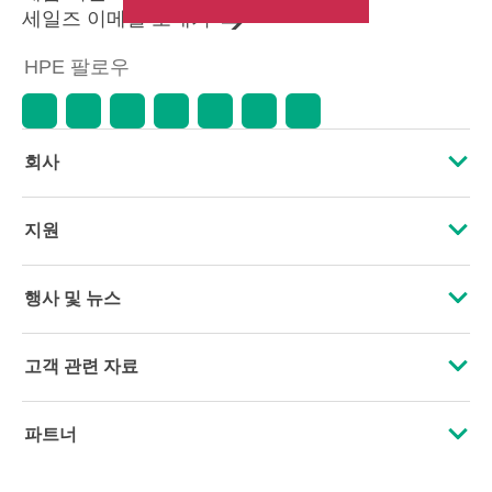
세일즈 이메일 보내기
HPE 팔로우
회사
HPE 소개
지원
접근성
운영 지원 서비스
행사 및 뉴스
인재 채용
제품 회수 및 재활용
행사
고객 관련 자료
기업의 책임
제품 지원
HPE Discover
문의하기
HPE Labs
파트너
소프트웨어 및 드라이버
지역 행사
교육 및 트레이닝
HPE Modern Slavery Transparency Statement (PDF)