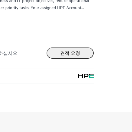
siness and IT project objectives, reduce operational
ther priority tasks. Your assigned HPE Account
rsonalized technical and operational advice,
ned from HPE’s broad support experience. HPE
to save you time with real-time monitoring and
connected to HPE, creating personalized proactive
lp prevent problems in your IT infrastructure.
st technical advice and assistance to complement
출하십시오
견적 요청
ic projects, performance improvements, or other