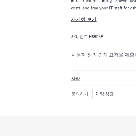
infrastructure stability, achieve bu
costs, and free your IT staff for o
Support Manager (ASM) provides pe
자세히 보기
including HPE best practices glea
Proactive Care Advanced can help 
SKU 번호
H8BP4E
analysis of your devices that are 
reports with recommendations to he
Your ASM can also arrange speciali
사용자 정의 견적 요청을 제
your IT skills to assist with specif
technical needs.
사양
문의하기
채팅 상담