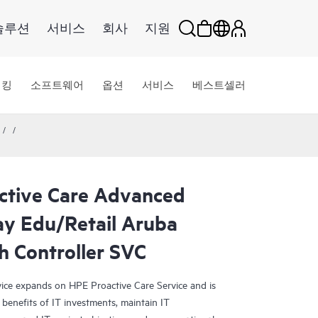
솔루션
서비스
회사
지원
워킹
소프트웨어
옵션
서비스
베스트셀러
ctive Care Advanced
ay Edu/Retail Aruba
 Controller SVC
ce expands on HPE Proactive Care Service and is
benefits of IT investments, maintain IT