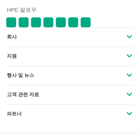
HPE 팔로우
회사
HPE 소개
지원
접근성
운영 지원 서비스
행사 및 뉴스
인재 채용
제품 회수 및 재활용
행사
고객 관련 자료
기업의 책임
제품 지원
HPE Discover
문의하기
HPE Labs
파트너
소프트웨어 및 드라이버
지역 행사
교육 및 트레이닝
HPE Modern Slavery Transparency Statement (PDF)
인증
보증 확인
뉴스룸