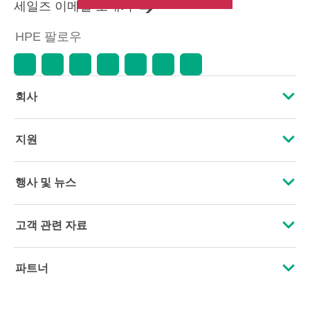
세일즈 이메일 보내기
HPE 팔로우
회사
HPE 소개
지원
접근성
운영 지원 서비스
행사 및 뉴스
인재 채용
제품 회수 및 재활용
행사
고객 관련 자료
기업의 책임
제품 지원
HPE Discover
문의하기
HPE Labs
파트너
소프트웨어 및 드라이버
지역 행사
교육 및 트레이닝
HPE Modern Slavery Transparency Statement (PDF)
인증
보증 확인