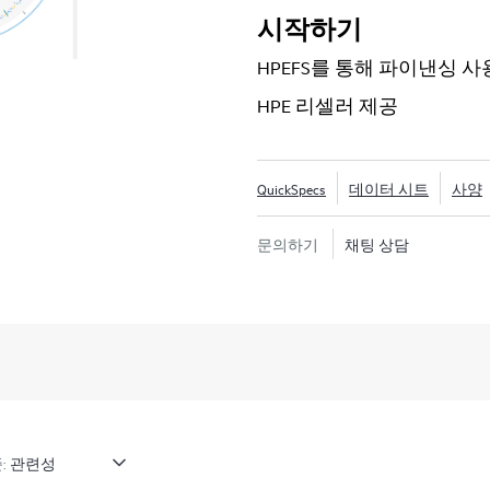
성능을 향상하고 투자 수익을 
시작하기
비용을 줄이는 데 활용할 수 있는
HPEFS를 통해 파이낸싱 사
Supercomputing Fabric
래픽의 정체 핫 스폿, 변칙 및
HPE 리셀러 제공
빨리 감지하고, 관계를 파악하
지원합니다.
QuickSpecs
데이터 시트
사양
문의하기
채팅 상담
: