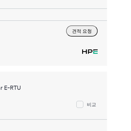
견적 요청
ar E‑RTU
비교