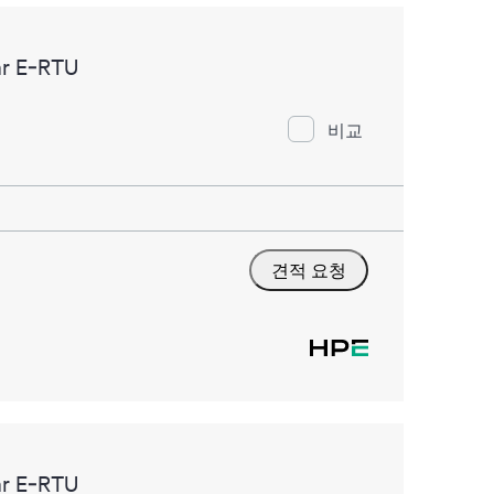
ar E‑RTU
비교
견적 요청
ar E‑RTU