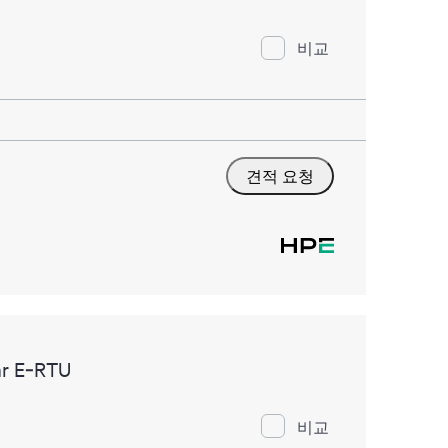
비교
견적 요청
ar E‑RTU
비교