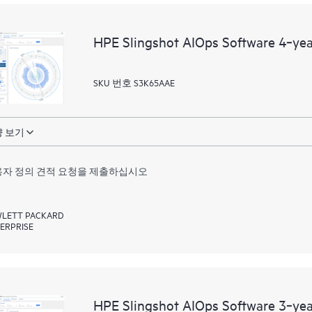
HPE Slingshot AIOps Software 4‑ye
SKU 번호 S3K65AAE
 보기
자 정의 견적 요청을 제출하십시오
LETT PACKARD
ERPRISE
HPE Slingshot AIOps Software 3‑ye