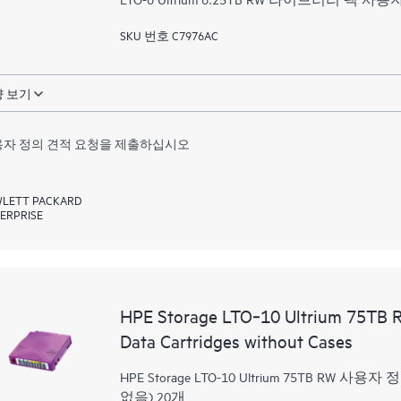
SKU 번호 C7976AC
 보기
자 정의 견적 요청을 제출하십시오
LETT PACKARD
ERPRISE
HPE Storage LTO‑10 Ultrium 75TB R
Data Cartridges without Cases
HPE Storage LTO-10 Ultrium 75TB
없음) 20개