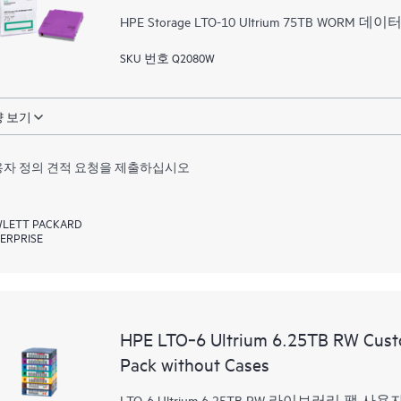
HPE Storage LTO-10 Ultrium 75TB WORM
SKU 번호 Q2080W
 보기
자 정의 견적 요청을 제출하십시오
LETT PACKARD
ERPRISE
HPE LTO‑6 Ultrium 6.25TB RW Custo
Pack without Cases
LTO-6 Ultrium 6.25TB RW 라이브러리 