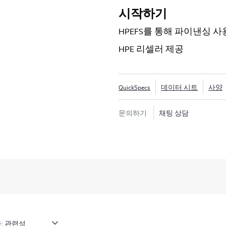
급 데이터 보안 성능이 제공되
시작하기
무단 액세스를 방지할 수 있습니다
HPEFS를 통해 파이낸싱 사
다른 공유 가능한 이동식 미디
를 쉽고 유연하며 직관적으로 
HPE 리셀러 제공
인 LTO 카트리지에는 최소한의
LTO-10: the latest gener
터에 더 친환경적이고 지속 가
QuickSpecs
데이터 시트
사양
문의하기
채팅 상담
: