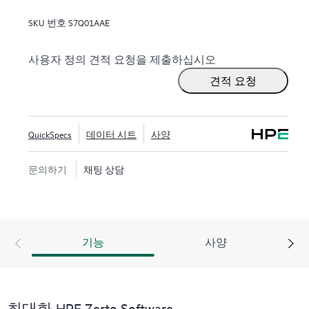
공하도록 설계되어 기업이 중단 시간을 몇 분으로, 데
SKU 번호
S7Q01AAE
이터 손실을 몇 초로 줄여 신속하게 복구할 수 있습니
다.
HPE Zerto는 VMware®, Hyper-V® 및 AWS®, Microsoft
사용자 정의 견적 요청을 제출하십시오
Azure®와 같은 퍼블릭 클라우드를 포함한 광범위한
견적 요청
IT 환경을 지원하도록 구축되었습니다. 이 플랫폼은
데이터 보호의 복잡성을 단순화하는 통합적이고 확
장 가능한 솔루션을 제공하여 조직이 다양한 인프라
QuickSpecs
데이터 시트
사양
에서 애플리케이션과 데이터를 원활하게 보호하고
복구할 수 있도록 합니다.
문의하기
채팅 상담
기능
사양
최대화 HPE Zerto Software