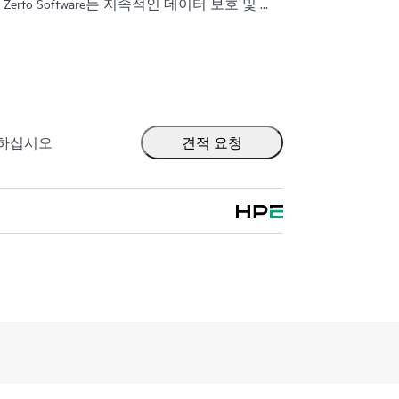
rto Software는 지속적인 데이터 보호 및 복
이 중단 시간을 몇 분으로, 데이터 손실을
 수 있습니다.
V® 및 AWS®, Microsoft Azure®와 같은 퍼블릭 클라
1:05
환경을 지원하도록 구축되었습니다. 이 플랫폼
Software version 10.9
단순화하는 통합적이고 확장 가능한 솔루션을
라에서 애플리케이션과 데이터를 원활하게
출하십시오
견적 요청
니다.