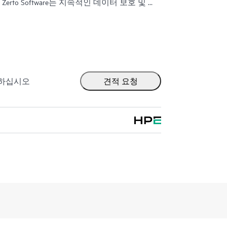
rto Software는 지속적인 데이터 보호 및 복
이 중단 시간을 몇 분으로, 데이터 손실을
 수 있습니다.
V® 및 AWS®, Microsoft Azure®와 같은 퍼블릭 클라
1:05
환경을 지원하도록 구축되었습니다. 이 플랫폼
Software version 10.9
단순화하는 통합적이고 확장 가능한 솔루션을
라에서 애플리케이션과 데이터를 원활하게
출하십시오
견적 요청
니다.