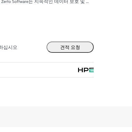
rto Software는 지속적인 데이터 보호 및 복
이 중단 시간을 몇 분으로, 데이터 손실을
 수 있습니다.
V® 및 AWS®, Microsoft Azure®와 같은 퍼블릭 클라
1:05
환경을 지원하도록 구축되었습니다. 이 플랫폼
Software version 10.9
단순화하는 통합적이고 확장 가능한 솔루션을
라에서 애플리케이션과 데이터를 원활하게
출하십시오
견적 요청
니다.