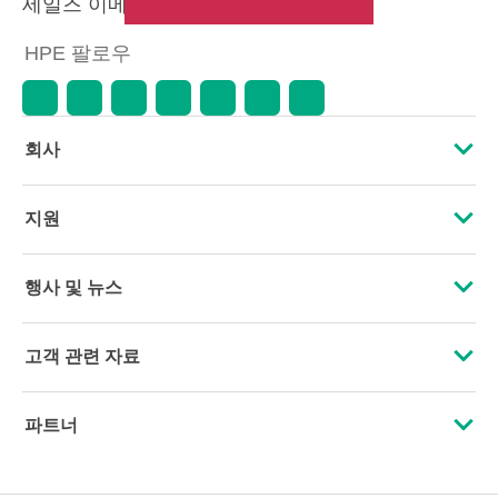
세일즈 이메일 보내기
HPE 팔로우
회사
HPE 소개
지원
접근성
운영 지원 서비스
행사 및 뉴스
인재 채용
제품 회수 및 재활용
행사
고객 관련 자료
기업의 책임
제품 지원
HPE Discover
문의하기
HPE Labs
파트너
소프트웨어 및 드라이버
지역 행사
교육 및 트레이닝
HPE Modern Slavery Transparency Statement (PDF)
인증
보증 확인