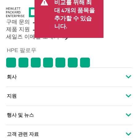
비교를 위해 최
료가 포함될 수 있습니다. 리셀러가
대 4개의 품목을
설정한 트랜잭션 가격은 다른 리셀
추가할 수 있습
러가 설정한 가격 및 표시 가격과 다
구매 문의
를 수 있습니다. 표시 가격에는 기간
니다.
제품 지원
한정 프로모션 혜택이 포함될 수 있
세일즈 이메일 보내기
습니다. HPE는 시장 상황 변화, 제품
단종, 제품 가용성 제한, 프로모션
HPE 팔로우
수명 종료, 광고 오류 등을 포함하되
이에 국한되지 않는 사유로 언제든
지 가격을 조정할 권리를 보유합니
다.
회사
HPE 소개
지원
접근성
운영 지원 서비스
행사 및 뉴스
인재 채용
제품 회수 및 재활용
행사
고객 관련 자료
기업의 책임