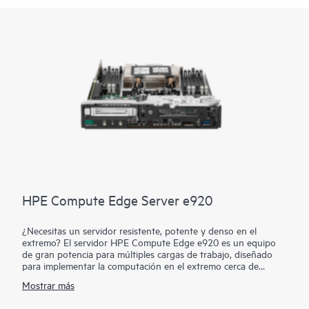
HPE Compute Edge Server e920
¿Necesitas un servidor resistente, potente y denso en el
extremo? El servidor HPE Compute Edge e920 es un equipo
de gran potencia para múltiples cargas de trabajo, diseñado
para implementar la computación en el extremo cerca de
donde se generan los datos, que conserva ancho de banda del
Mostrar más
enlace ascendente y contiene el coste de la conectividad,
disminuye los riesgos de seguridad y de los datos, y acorta, en