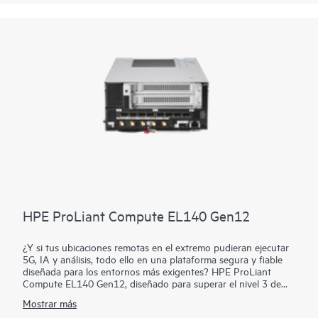
diseño del blade permite un mantenimiento y actualizaciones
sencillos.
Con una amplia gama de opciones de E/S, gestión líder del
sector y seguridad con
HPE iLO
, el servidor HPE Compute
Edge e930t es la solución de computación para satisfacer tus
necesidades de cargas de trabajo en el extremo de
telecomunicaciones, comercio minorista, IA y mucho más.
HPE ProLiant Compute EL140 Gen12
¿Y si tus ubicaciones remotas en el extremo pudieran ejecutar
5G, IA y análisis, todo ello en una plataforma segura y fiable
diseñada para los entornos más exigentes? HPE ProLiant
Compute EL140 Gen12, diseñado para superar el nivel 3 de
NEBS y funcionar en espacios reducidos y con limitaciones de
Mostrar más
peso y consumo energético, ofrece computación densa y