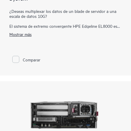
¿Deseas multiplexar los datos de un blade de servidor a una
escala de datos 10G?
El sistema de extremo convergente HPE Edgeline EL8000 es
compatible con un conmutador 10G SFP+ y con una tarjeta de
Mostrar más
red 10 GbE opcional para proporcionar una interfaz de alta
velocidad con transferencias de datos más rápidas. Asimismo,
la bahía de almacenamiento y la conectividad permiten una
gran capacidad de análisis y de registro de los datos de tu
infraestructura en particular.
Comparar