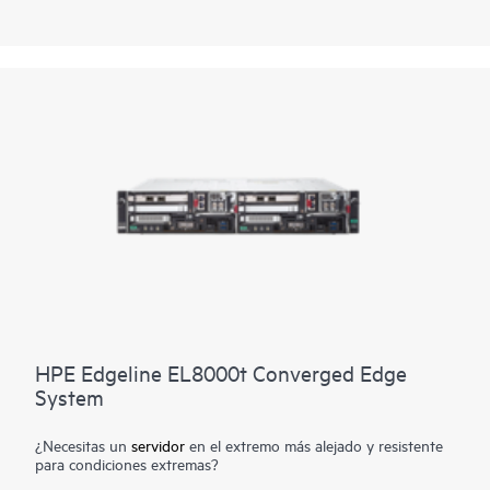
estándares abiertos también permite a los clientes elegir el
hardware y el software que mejor se adapta a los requisitos de
sus cargas de trabajo, evitando la dependencia del proveedor.
Con un diseño específico para entornos de
telecomunicaciones, HPE ProLiant Compute EL9000 cuenta
con un chasis ultradenso y poco profundo con especificaciones
de potencia, tamaño y peso para ofrecer distintas
configuraciones de rack en un espacio reducido. Esto permite a
los proveedores de servicios de comunicaciones procesar
grandes cantidades de datos en tiempo real directamente en el
extremo. Las opciones de refrigeración y alimentación
redundantes proporcionan protección ante fallos del sistema.
HPE Edgeline EL8000t Converged Edge
System
¿Necesitas un
servidor
en el extremo más alejado y resistente
para condiciones extremas?