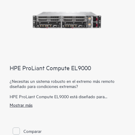
HPE ProLiant Compute EL9000
¿Necesitas un sistema robusto en el extremo más remoto
diseñado para condiciones extremas?
HPE ProLiant Compute EL9000 está diseñado para
proporcionar un gran rendimiento, ingesta de datos de baja
Mostrar más
latencia y procesamiento en los entornos más hostiles y
remotos en el extremo. Basado en estándares abiertos, HPE
ProLiant Compute EL9000 proporciona la flexibilidad para
implementar herramientas comunes y una arquitectura del
extremo a la nube, reduciendo los costes operativos, de
Comparar
implementación y de formación. Esta arquitectura de