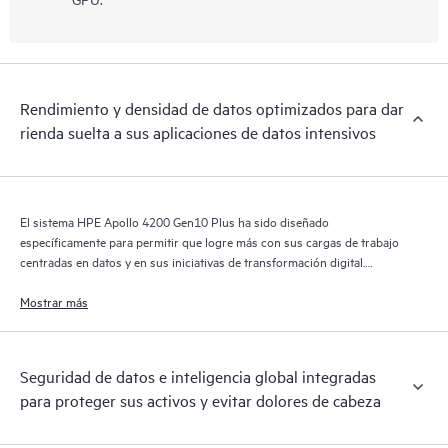
Rendimiento y densidad de datos optimizados para dar
rienda suelta a sus aplicaciones de datos intensivos
El sistema HPE Apollo 4200 Gen10 Plus ha sido diseñado
específicamente para permitir que logre más con sus cargas de trabajo
centradas en datos y en sus iniciativas de transformación digital.
Proporciona una mayor capacidad de datos, un mayor rendimiento de
los datos y un mayor procesamiento de datos en una arquitectura del
Mostrar más
sistema simétrica y equilibrada.
Seguridad de datos e inteligencia global integradas
para proteger sus activos y evitar dolores de cabeza