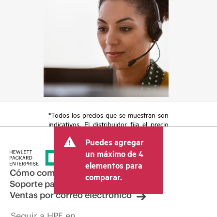
*Todos los precios que se muestran son
indicativos. El distribuidor fija el precio
final de la transacción y puede incluir
Puedes agregar
otros conceptos, como los impuestos a
la venta, el IVA y el envío. El precio de la
un máximo de 4
transacción que establece el distribuidor
elementos para
puede variar con respecto a otros
Cómo comprar
comparar.
distribuidores y al precio indicativo
Soporte para productos
mostrado. El precio indicativo puede
Ventas por correo electrónico
incluir ofertas promocionales por tiempo
limitado. HPE se reserva el derecho de
Seguir a HPE en
hacer ajustes de precios en cualquier