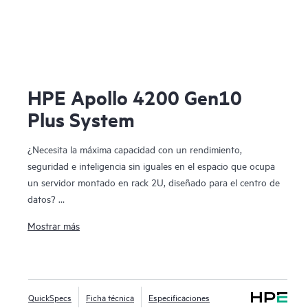
HPE Apollo 4200 Gen10
Plus System
¿Necesita la máxima capacidad con un rendimiento,
seguridad e inteligencia sin iguales en el espacio que ocupa
un servidor montado en rack 2U, diseñado para el centro de
datos?
Mostrar más
El sistema HPE Apollo 4200 Gen10 Plus, al igual que los
otros integrantes de la familia HPE Apollo 4000, ha sido
diseñado específicamente para desbloquear el valor
empresarial de los datos derivados de la transformación
QuickSpecs
Ficha técnica
Especificaciones
digital y de la modernización de la infraestructura de los