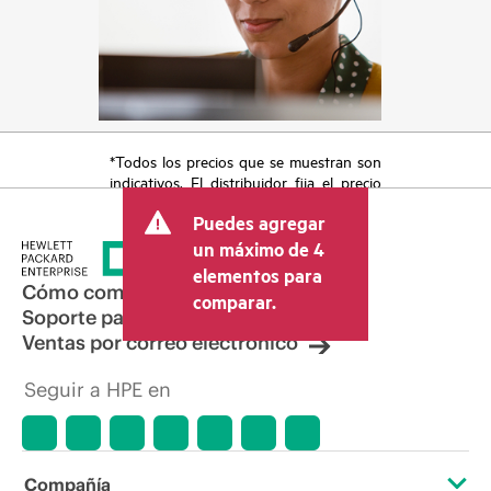
*Todos los precios que se muestran son
indicativos. El distribuidor fija el precio
final de la transacción y puede incluir
Puedes agregar
otros conceptos, como los impuestos a
la venta, el IVA y el envío. El precio de la
un máximo de 4
transacción que establece el distribuidor
elementos para
puede variar con respecto a otros
Cómo comprar
comparar.
distribuidores y al precio indicativo
Soporte para productos
mostrado. El precio indicativo puede
Ventas por correo electrónico
incluir ofertas promocionales por tiempo
limitado. HPE se reserva el derecho de
Seguir a HPE en
hacer ajustes de precios en cualquier
momento por motivos que incluyen, a
título enunciativo, cambios en las
condiciones del mercado,
descatalogación de productos,
Compañía