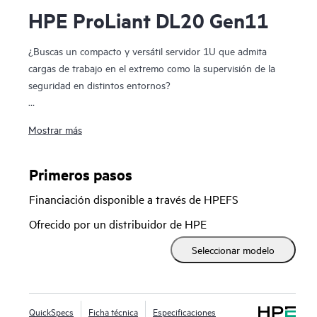
HPE ProLiant DL20 Gen11
¿Buscas un compacto y versátil servidor 1U que admita
cargas de trabajo en el extremo como la supervisión de la
seguridad en distintos entornos?
El fiable servidor HPE ProLiant DL20 Gen11 ofrece un
Mostrar más
servidor compacto y versátil con seguridad mejorada a un
asequible precio. Implementa un formato de poca
profundidad en oficinas pequeñas, remotas o sucursales,
Primeros pasos
como una plataforma de punto de venta potente en
Financiación disponible a través de HPEFS
entornos de transporte, hostelería o de venta al por menor,
o como una configuración flexible para la personalización de
Ofrecido por un distribuidor de HPE
entornos con limitaciones de espacio de clientes militares y
Seleccionar modelo
gubernamentales. Este servidor 1U de un socket combina
rendimiento, fiabilidad y capacidad de gestión con los
procesadores Intel® Xeon® E, proporcionando exclusivas
capacidades de clase empresarial a un precio increíble, lo
QuickSpecs
Ficha técnica
Especificaciones