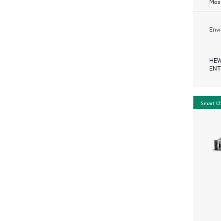
Most
Envi
HEW
ENT
Smart C