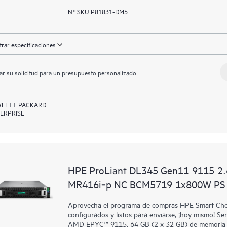
N.º SKU P81831-DM5
rar especificaciones
ar su solicitud para un presupuesto personalizado
LETT PACKARD
ERPRISE
HPE ProLiant DL345 Gen11 9115 2
MR416i‑p NC BCM5719 1x800W PS 
Aprovecha el programa de compras HPE Smart Choic
configurados y listos para enviarse, ¡hoy mismo!
AMD EPYC™ 9115, 64 GB (2 x 32 GB) de memoria d