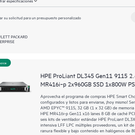
rar especificaciones
ar su solicitud para un presupuesto personalizado
LETT PACKARD
ERPRISE
hoice
HPE ProLiant DL345 Gen11 9115 2
MR416i‑p 2x960GB SSD 1x800W PS 
Aprovecha el programa de compras HPE Smart Choic
configurados y listos para enviarse, ¡hoy mismo!
AMD EPYC™ 9115, 32 GB (1 x 32 GB) de memoria d
HPE MR416i-p Gen11 x16 lanes 8 GB de caché PCI 
seis kits de ventilador estándar HPE ProLiant D
intensiva LFF LPC múltiples proveedores, un kit d
ranura flexible y bajo contenido en halógenos de 