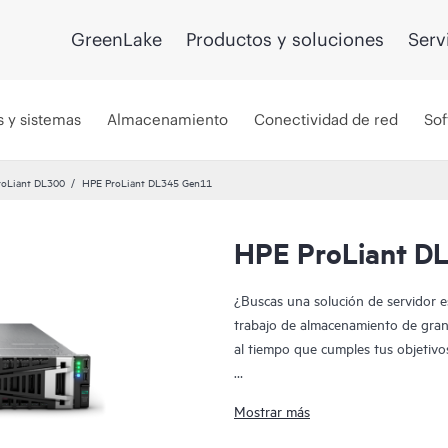
GreenLake
Productos y soluciones
Serv
s y sistemas
Almacenamiento
Conectividad de red
Sof
roLiant DL300
HPE ProLiant DL345 Gen11
HPE ProLiant D
¿Buscas una solución de servidor e
trabajo de almacenamiento de gran 
al tiempo que cumples tus objetivos
El servidor HPE ProLiant DL345 Ge
Mostrar más
un rendimiento de computación exc
almacenamiento con una economiz