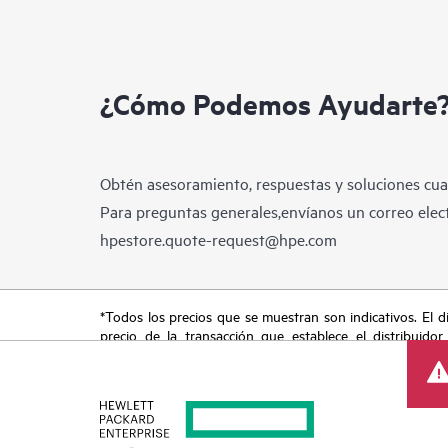
¿Cómo Podemos Ayudarte
Obtén asesoramiento, respuestas y soluciones cua
Para preguntas generales,envíanos un correo elect
hpestore.quote-request@hpe.com
*Todos los precios que se muestran son indicativos. El dis
precio de la transacción que establece el distribuidor
promocionales por tiempo limitado. HPE se reserva el de
del mercado, descatalogación de productos, disponibilidad