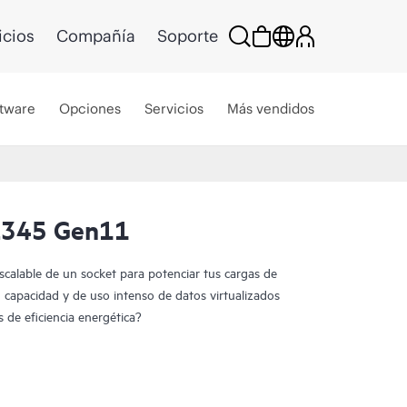
icios
Compañía
Soporte
tware
Opciones
Servicios
Más vendidos
L345 Gen11
scalable de un socket para potenciar tus cargas de
capacidad y de uso intenso de datos virtualizados
 de eficiencia energética?
n11 es una solución 2U 1P escalable que ofrece
epcional y una gran capacidad de
ación de 1P. Con los procesadores AMD EPYC™