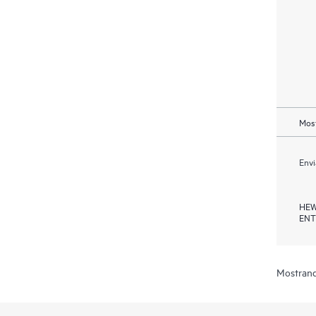
Most
Envi
HEW
ENT
Mostrand