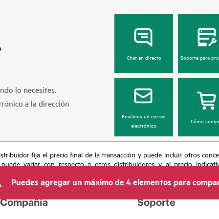
?
Chat en directo
Soporte para pr
ndo lo necesites.
rónico a la dirección
Envíanos un correo
Cómo compr
electrónico
tribuidor fija el precio final de la transacción y puede incluir otros conc
 puede variar con respecto a otros distribuidores y al precio indicati
recho de hacer ajustes de precios en cualquier momento por motivos que in
Puedes agregar un máximo de 4 elementos para compar
 limitada de productos, promociones de fin de la vida útil y errores en lo
Compañía
Soporte