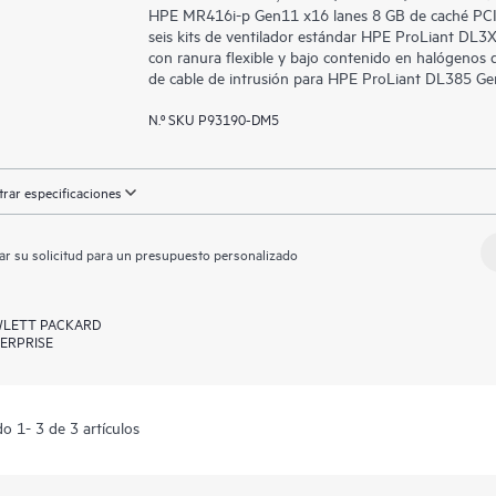
HPE MR416i-p Gen11 x16 lanes 8 GB de caché PCI 
seis kits de ventilador estándar HPE ProLiant DL3
con ranura flexible y bajo contenido en halógenos
de cable de intrusión para HPE ProLiant DL385 Ge
N.º SKU P93190-DM5
rar especificaciones
ar su solicitud para un presupuesto personalizado
LETT PACKARD
ERPRISE
o 1- 3 de 3 artículos