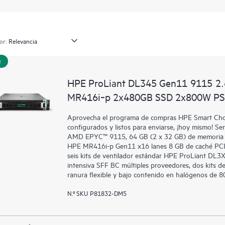
or:
!
HPE ProLiant DL345 Gen11 9115 2
MR416i‑p 2x480GB SSD 2x800W PS 
Aprovecha el programa de compras HPE Smart Choic
configurados y listos para enviarse, ¡hoy mismo!
AMD EPYC™ 9115, 64 GB (2 x 32 GB) de memoria d
HPE MR416i-p Gen11 x16 lanes 8 GB de caché PCI 
seis kits de ventilador estándar HPE ProLiant D
intensiva SFF BC múltiples proveedores, dos kits 
ranura flexible y bajo contenido en halógenos de 
N.º SKU P81832-DM5