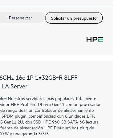
Personalizar
Solicitar un presupuesto
.6GHz 16c 1P 1x32GB‑R 8LFF
LA Server
e: Nuestros servidores más populares, totalmente
 Servidor HPE ProLiant DL345 Gen11 con un procesador
e rango dual, un controlador de almacenamiento
SPDM plugin, compatibilidad con 8 unidades LFF,
L3X5 Gen11 2U, dos SSD HPE 960 GB SATA 6G lectura
e fuente de alimentación HPE Platinum hot-plug de
800 W y una garantía 3/3/3