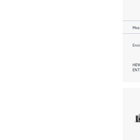
Most
Envi
HEW
ENT