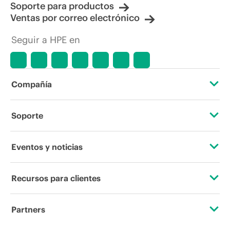
Soporte para productos
Ventas por correo electrónico
Seguir a HPE en
Compañía
Acerca de HPE
Soporte
Accesibilidad
Servicios de soporte operativo
Eventos y noticias
Vacantes
Devolución y reciclaje de productos
Eventos
Recursos para clientes
Responsabilidad corporativa
Soporte para productos
HPE Discover
Contacta con nosotros
Laboratorios HPE
Partners
Software y controladores
Eventos locales
Educación y formación