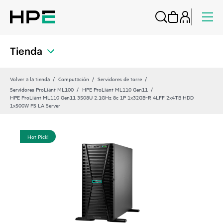
Tienda
Volver a la tienda
Computación
Servidores de torre
Servidores ProLiant ML100
HPE ProLiant ML110 Gen11
HPE ProLiant ML110 Gen11 3508U 2.1GHz 8c 1P 1x32GB‑R 4LFF 2x4TB HDD
1x500W PS LA Server
Hot Pick!
Hot