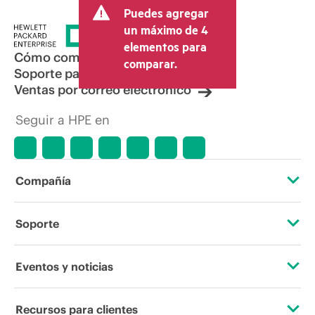
Puedes agregar
otros conceptos, como los impuestos a
la venta, el IVA y el envío. El precio de la
un máximo de 4
transacción que establece el distribuidor
elementos para
puede variar con respecto a otros
Cómo comprar
comparar.
distribuidores y al precio indicativo
Soporte para productos
mostrado. El precio indicativo puede
Ventas por correo electrónico
incluir ofertas promocionales por tiempo
limitado. HPE se reserva el derecho de
Seguir a HPE en
hacer ajustes de precios en cualquier
momento por motivos que incluyen, a
título enunciativo, cambios en las
condiciones del mercado,
descatalogación de productos,
Compañía
disponibilidad limitada de productos,
promociones de fin de la vida útil y
errores en los anuncios.
Acerca de HPE
Soporte
Accesibilidad
Servicios de soporte operativo
Eventos y noticias
Vacantes
Devolución y reciclaje de productos
Eventos
Recursos para clientes