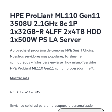
HPE ProLiant ML110 Gen11
3508U 2.1GHz 8c 1P
1x32GB‑R 4LFF 2x4TB HDD
1x500W PS LA Server
Aprovecha el programa de compras HPE Smart Choice:
Nuestros servidores más populares, totalmente
configurados y listos para enviarse, ¡hoy mismo! Servidor
HPE ProLiant ML110 Gen11 con un procesador Intel®
Xeon® Bronze 3508U, 32 GB (1 x 32 GB) de memoria de
Mostrar más
rango dual, Intel VROC SATA/NVMe integrado,
compatibilidad con cuatro unidades LFF, dos ventiladores
N.º SKU
P84117-DM5
estándares, dos HDD HPE 4 TB SATA 6G fundamental para
el negocio 7200 rpm LFF LP 1 año de garantía múltiples
proveedores, un kit de fuente HPE Platinum hot-plug con
Enviar su solicitud para un presupuesto personalizado
ranura flexible y bajo contenido en halógenos de 500 W y