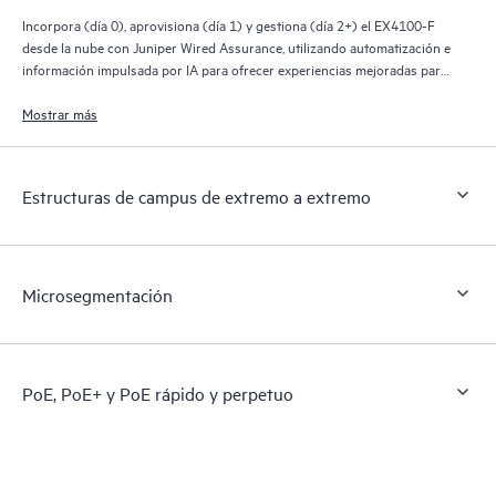
Incorpora (día 0), aprovisiona (día 1) y gestiona (día 2+) el EX4100-F
desde la nube con Juniper Wired Assurance, utilizando automatización e
información impulsada por IA para ofrecer experiencias mejoradas para
el personal de TI, los usuarios finales y los dispositivos conectados.
Mostrar más
Estructuras de campus de extremo a extremo
Microsegmentación
PoE, PoE+ y PoE rápido y perpetuo