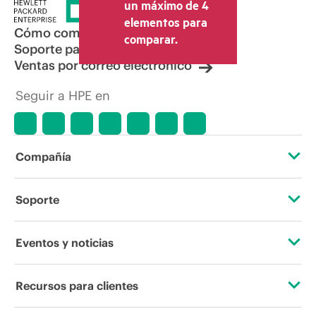
la venta, el IVA y el envío. El precio de la
un máximo de 4
transacción que establece el distribuidor
elementos para
puede variar con respecto a otros
Cómo comprar
comparar.
distribuidores y al precio indicativo
Soporte para productos
mostrado. El precio indicativo puede
Ventas por correo electrónico
incluir ofertas promocionales por tiempo
limitado. HPE se reserva el derecho de
Seguir a HPE en
hacer ajustes de precios en cualquier
momento por motivos que incluyen, a
título enunciativo, cambios en las
condiciones del mercado,
descatalogación de productos,
Compañía
disponibilidad limitada de productos,
promociones de fin de la vida útil y
errores en los anuncios.
Acerca de HPE
Soporte
Accesibilidad
Servicios de soporte operativo
Eventos y noticias
Vacantes
Devolución y reciclaje de productos
Eventos
Recursos para clientes
Responsabilidad corporativa
Soporte para productos
HPE Discover