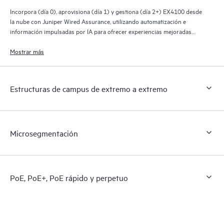
Incorpora (día 0), aprovisiona (día 1) y gestiona (día 2+) EX4100 desde
la nube con Juniper Wired Assurance, utilizando automatización e
información impulsadas por IA para ofrecer experiencias mejoradas
para el personal de TI, los usuarios finales y los dispositivos conectados.
Mostrar más
Estructuras de campus de extremo a extremo
Microsegmentación
PoE, PoE+, PoE rápido y perpetuo