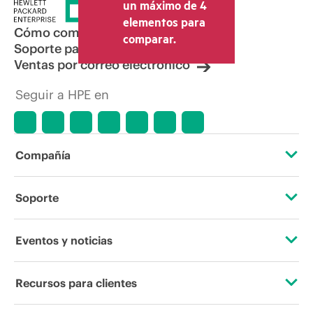
la venta, el IVA y el envío. El precio de la
un máximo de 4
transacción que establece el distribuidor
elementos para
puede variar con respecto a otros
Cómo comprar
comparar.
distribuidores y al precio indicativo
Soporte para productos
mostrado. El precio indicativo puede
Ventas por correo electrónico
incluir ofertas promocionales por tiempo
limitado. HPE se reserva el derecho de
Seguir a HPE en
hacer ajustes de precios en cualquier
momento por motivos que incluyen, a
título enunciativo, cambios en las
condiciones del mercado,
descatalogación de productos,
Compañía
disponibilidad limitada de productos,
promociones de fin de la vida útil y
errores en los anuncios.
Acerca de HPE
Soporte
Accesibilidad
Servicios de soporte operativo
Eventos y noticias
Vacantes
Devolución y reciclaje de productos
Eventos
Recursos para clientes
Responsabilidad corporativa
Soporte para productos
HPE Discover