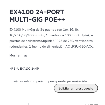
EX4100 24‑PORT
MULTI‑GIG POE++
EX4100 Multi-Gig de 24 puertos con 16x 1G, 8x
1G/2.5G/5G/10G PoE++, 4 puertos de 10G SFP+ Uplink, 4
puertos de apilamiento/uplink SFP28 de 25G, ventiladores
redundantes, 1 fuente de alimentación AC JPSU-920-AC-
AFO incluida (ópticas vendidas por separado) con software
Mostrar más
estándar.
N.º SKU
EX4100-24MP
Enviar su solicitud para un presupuesto personalizado
Solicitar un presupuesto