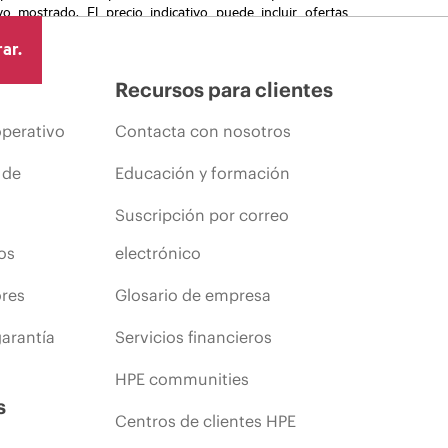
vo mostrado. El precio indicativo puede incluir ofertas
cluyen, a título enunciativo, cambios en las condiciones
ar.
s anuncios.
Recursos para clientes
operativo
Contacta con nosotros
 de
Educación y formación
Suscripción por correo
os
electrónico
ores
Glosario de empresa
arantía
Servicios financieros
HPE communities
s
Centros de clientes HPE