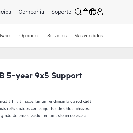
icios
Compañía
Soporte
tware
Opciones
Servicios
Más vendidos
B 5‑year 9x5 Support
ncia artificial necesitan un rendimiento de red cada
mas relacionados con conjuntos de datos masivos,
 grado de paralelización en un sistema de escala
ye conmutadores basados en NVIDIA Spectrum™-X