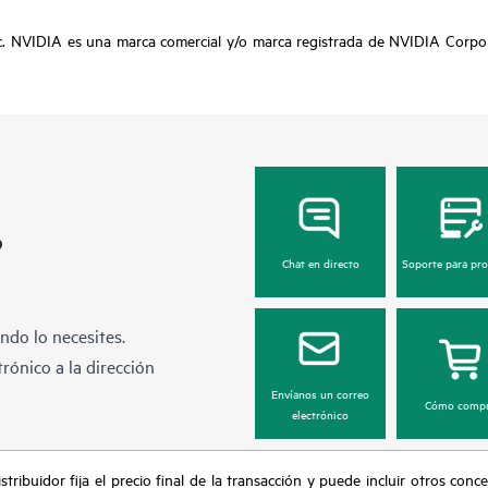
. NVIDIA es una marca comercial y/o marca registrada de NVIDIA Corpora
?
Chat en directo
Soporte para pr
ndo lo necesites.
rónico a la dirección
Envíanos un correo
Cómo compr
electrónico
tribuidor fija el precio final de la transacción y puede incluir otros conc