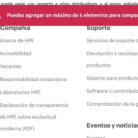
 puede variar con respecto a otros distribuidores y al precio indicati
recho de hacer ajustes de precios en cualquier momento por motivos que in
Puedes agregar un máximo de 4 elementos para compar
 limitada de productos, promociones de fin de la vida útil y errores en lo
Compañía
Soporte
Acerca de HPE
Servicios de soporte 
Accesibilidad
Devolución y reciclaje
productos
Vacantes
Soporte para product
Responsabilidad corporativa
Software y controlad
Laboratorios HPE
Comprobación de la g
Declaración de transparencia
de HPE sobre esclavitud
Eventos y noticia
moderna (PDF)
Eventos