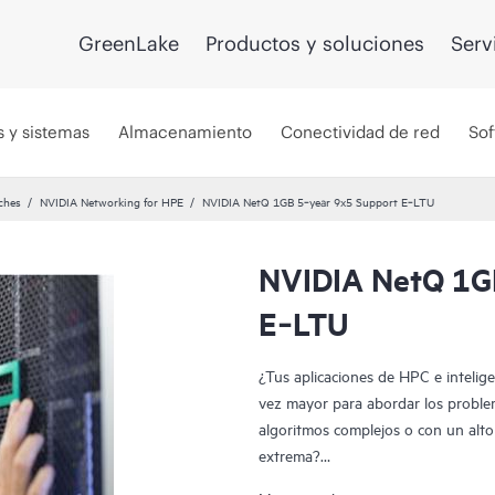
GreenLake
Productos y soluciones
Serv
s y sistemas
Almacenamiento
Conectividad de red
Sof
ches
NVIDIA Networking for HPE
NVIDIA NetQ 1GB 5‑year 9x5 Support E‑LTU
NVIDIA NetQ 1G
E‑LTU
¿Tus aplicaciones de HPC e intelige
vez mayor para abordar los proble
algoritmos complejos o con un alto
extrema?
NVIDIA Networking for HPE inclu