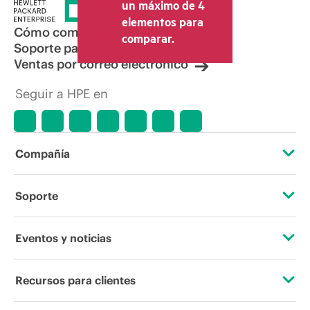
la venta, el IVA y el envío. El precio de la
un máximo de 4
transacción que establece el distribuidor
elementos para
puede variar con respecto a otros
Cómo comprar
comparar.
distribuidores y al precio indicativo
Soporte para productos
mostrado. El precio indicativo puede
Ventas por correo electrónico
incluir ofertas promocionales por tiempo
limitado. HPE se reserva el derecho de
Seguir a HPE en
hacer ajustes de precios en cualquier
momento por motivos que incluyen, a
título enunciativo, cambios en las
condiciones del mercado,
descatalogación de productos,
Compañía
disponibilidad limitada de productos,
promociones de fin de la vida útil y
errores en los anuncios.
Acerca de HPE
Soporte
Accesibilidad
Servicios de soporte operativo
Eventos y noticias
Vacantes
Devolución y reciclaje de productos
Eventos
Recursos para clientes
Responsabilidad corporativa
Soporte para productos
HPE Discover