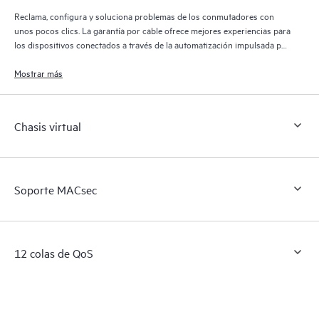
Reclama, configura y soluciona problemas de los conmutadores con
unos pocos clics. La garantía por cable ofrece mejores experiencias para
los dispositivos conectados a través de la automatización impulsada por
IA y las expectativas de nivel de servicio (SLE) con el motor de IA y la
nube de microservicios de la plataforma Mist.
Mostrar más
Chasis virtual
Soporte MACsec
12 colas de QoS