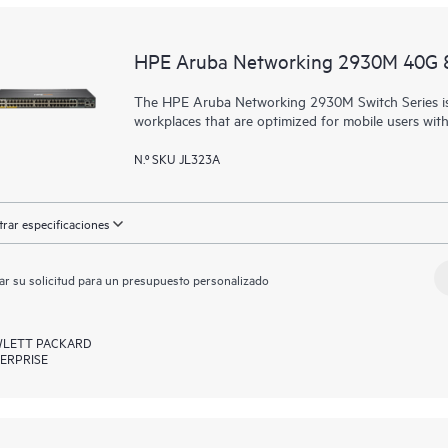
HPE Aruba Networking 2930M 40G 8
The HPE Aruba Networking 2930M Switch Series is 
workplaces that are optimized for mobile users wit
N.º SKU JL323A
rar especificaciones
ar su solicitud para un presupuesto personalizado
LETT PACKARD
ERPRISE