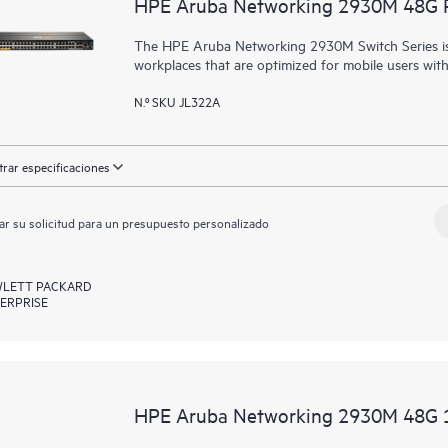
HPE Aruba Networking 2930M 48G P
The HPE Aruba Networking 2930M Switch Series is 
workplaces that are optimized for mobile users wit
N.º SKU JL322A
rar especificaciones
ar su solicitud para un presupuesto personalizado
LETT PACKARD
ERPRISE
HPE Aruba Networking 2930M 48G 1