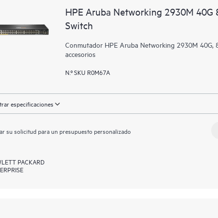
HPE Aruba Networking 2930M 40G 8 
Switch
Conmutador HPE Aruba Networking 2930M 40G, 8 p
accesorios
N.º SKU R0M67A
rar especificaciones
ar su solicitud para un presupuesto personalizado
LETT PACKARD
ERPRISE