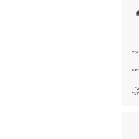
Most
Envi
HEW
ENT