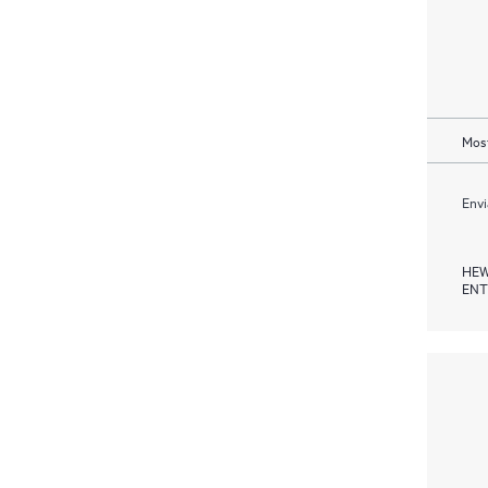
Most
Envi
HEW
ENT