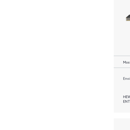
Most
Envi
HEW
ENT