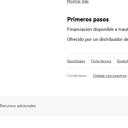
Mostrar más
Central basado en la nube. El apila
potencia proporcionan la escalabilid
las pymes y las sucursales. La ser
Primeros pasos
compatibilidad para enrutamiento d
Financiación disponible a tra
ascendentes de 10 GbE y 40 GbE, 
Smart Rate, hasta 1440 W de PoE+, 
Ofrecido por un distribuidor 
licencias de software.
QuickSpecs
Ficha técnica
Especi
Contáctanos
Chatear con nosotros
Recursos adicionales