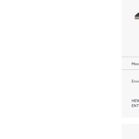
Most
Envi
HEW
ENT