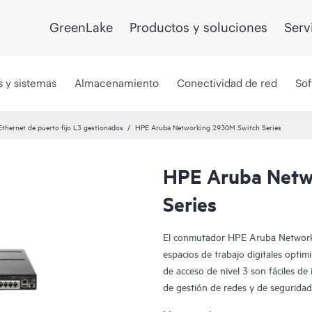
GreenLake
Productos y soluciones
Serv
s y sistemas
Almacenamiento
Conectividad de red
Sof
hernet de puerto fijo L3 gestionados
HPE Aruba Networking 2930M Switch Series
HPE Aruba Netw
Series
El conmutador HPE Aruba Networki
espacios de trabajo digitales opti
de acceso de nivel 3 son fáciles de
de gestión de redes y de segurid
ClearPass Policy Manager, HPE A