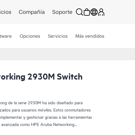
icios
Compañía
Soporte
tware
Opciones
Servicios
Más vendidos
orking 2930M Switch
ng de la serie 2930M ha sido diseñado para
mizados para usuarios móviles. Estos conmutadores
 implementar y gestionar gracias a las herramientas
ad avanzada como HPE Aruba Networking
ruba Networking AirWave y HPE Aruba Networking