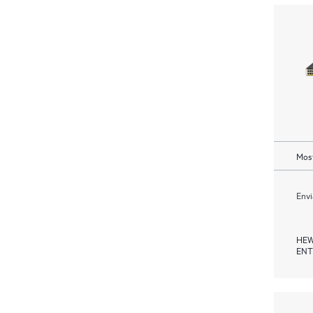
Most
Envi
HEW
ENT