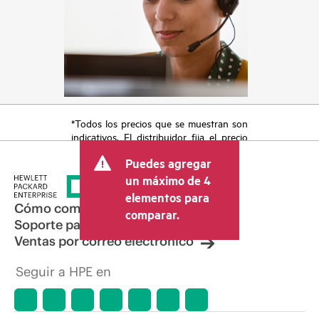
*Todos los precios que se muestran son
indicativos. El distribuidor fija el precio
final de la transacción y puede incluir
Puedes agregar
otros conceptos, como los impuestos a
la venta, el IVA y el envío. El precio de la
un máximo de 4
transacción que establece el distribuidor
elementos para
puede variar con respecto a otros
Cómo comprar
comparar.
distribuidores y al precio indicativo
Soporte para productos
mostrado. El precio indicativo puede
Ventas por correo electrónico
incluir ofertas promocionales por tiempo
limitado. HPE se reserva el derecho de
Seguir a HPE en
hacer ajustes de precios en cualquier
momento por motivos que incluyen, a
título enunciativo, cambios en las
condiciones del mercado,