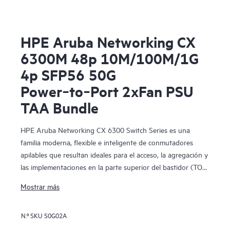
HPE Aruba Networking CX
6300M 48p 10M/100M/1G
4p SFP56 50G
Power‑to‑Port 2xFan PSU
TAA Bundle
HPE Aruba Networking CX 6300 Switch Series es una
familia moderna, flexible e inteligente de conmutadores
apilables que resultan ideales para el acceso, la agregación y
las implementaciones en la parte superior del bastidor (TOR)
en el centro de datos. La serie CX 6300 incluye
Mostrar más
conmutadores fijos (CX 6300F) y modulares (CX 6300M)
con enlaces ascendentes de alta velocidad integrados.
N.º SKU
S0G02A