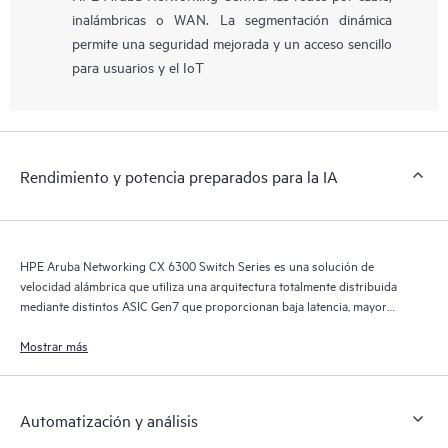
inalámbricas o WAN. La segmentación dinámica
permite una seguridad mejorada y un acceso sencillo
para usuarios y el IoT
Rendimiento y potencia preparados para la IA
HPE Aruba Networking CX 6300 Switch Series es una solución de
velocidad alámbrica que utiliza una arquitectura totalmente distribuida
mediante distintos ASIC Gen7 que proporcionan baja latencia, mayor
almacenamiento en búfer de paquetes y consumo energético inteligente
para los requisitos de IA, wifi 7 y del Internet de las cosas (IoT).
Mostrar más
Automatización y análisis