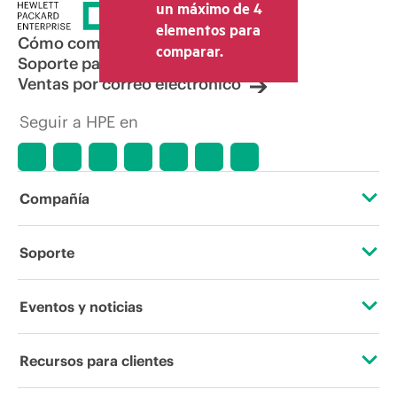
la venta, el IVA y el envío. El precio de la
un máximo de 4
transacción que establece el distribuidor
elementos para
puede variar con respecto a otros
Cómo comprar
comparar.
distribuidores y al precio indicativo
Soporte para productos
mostrado. El precio indicativo puede
Ventas por correo electrónico
incluir ofertas promocionales por tiempo
limitado. HPE se reserva el derecho de
Seguir a HPE en
hacer ajustes de precios en cualquier
momento por motivos que incluyen, a
título enunciativo, cambios en las
condiciones del mercado,
descatalogación de productos,
Compañía
disponibilidad limitada de productos,
promociones de fin de la vida útil y
errores en los anuncios.
Acerca de HPE
Soporte
Accesibilidad
Servicios de soporte operativo
Eventos y noticias
Vacantes
Devolución y reciclaje de productos
Eventos
Recursos para clientes
Responsabilidad corporativa
Soporte para productos
HPE Discover