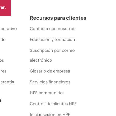
cluyen, a título enunciativo, cambios en las condiciones
ar.
s anuncios.
Recursos para clientes
operativo
Contacta con nosotros
 de
Educación y formación
Suscripción por correo
os
electrónico
ores
Glosario de empresa
arantía
Servicios financieros
HPE communities
s
Centros de clientes HPE
Iniciar sesión en HPE