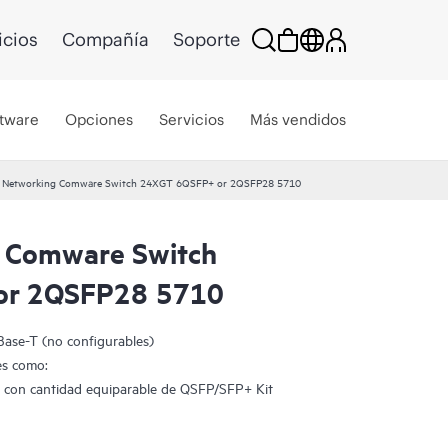
icios
Compañía
Soporte
tware
Opciones
Servicios
Más vendidos
 Networking Comware Switch 24XGT 6QSFP+ or 2QSFP28 5710
 Comware Switch
or 2QSFP28 5710
Base-T (no configurables)
es como:
con cantidad equiparable de QSFP/SFP+ Kit