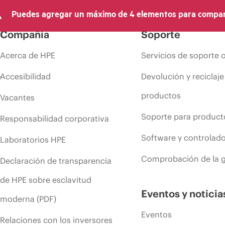
recho de hacer ajustes de precios en cualquier momento por motivos que in
Puedes agregar un máximo de 4 elementos para compar
 limitada de productos, promociones de fin de la vida útil y errores en lo
Compañía
Soporte
Acerca de HPE
Servicios de soporte 
Accesibilidad
Devolución y reciclaje
productos
Vacantes
Soporte para product
Responsabilidad corporativa
Software y controlad
Laboratorios HPE
Comprobación de la g
Declaración de transparencia
de HPE sobre esclavitud
Eventos y noticia
moderna (PDF)
Eventos
Relaciones con los inversores