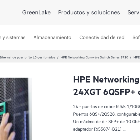
GreenLake
Productos y soluciones
Serv
s y sistemas
Almacenamiento
Conectividad de red
Sof
hernet de puerto fijo L3 gestionados
HPE Networking Comware Switch Series 5710
HPE
HPE Networking
24XGT 6QSFP+ 
24 - puertos de cobre RJ45 1/10G
Puertos 6QS+/2QS28, configurabl
Un máximo de 6 - SFP+ de 10 GbE 
adaptador [655874-B21]
O